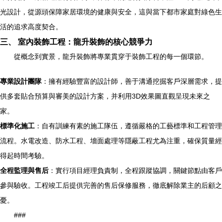
光設計，從源頭保障家居環境的健康與安全，這與當下都市家庭對綠色生
活的追求高度契合。
三、 室內裝飾工程：龍升裝飾的核心競爭力
從概念到實景，龍升裝飾將專業貫穿于裝飾工程的每一個環節。
專業設計團隊
：擁有經驗豐富的設計師，善于溝通挖掘客戶深層需求，提
供多套貼合預算與審美的設計方案，并利用3D效果圖直觀呈現未來之
家。
標準化施工
：自有訓練有素的施工隊伍，遵循嚴格的工藝標準和工程管理
流程。水電改造、防水工程、墻面處理等隱蔽工程尤為注重，確保質量經
得起時間考驗。
全程監理與售后
：實行項目經理負責制，全程跟蹤協調，關鍵節點由客戶
參與驗收。工程竣工后提供完善的售后保修服務，徹底解除業主的后顧之
憂。
###