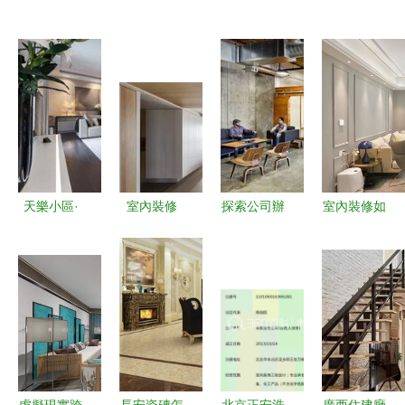
天樂小區·
室內裝修
探索公司辦
室內裝修如
億津國際設
硬裝包括哪
公環境設計
何控制好預
計室內裝飾
些工程項目
從實景照片
算 別再花
工程解析
紹興室內設
到施工圖紙
冤枉錢了，
計暑假班
的全維度視
看完這篇小
角
白變行家