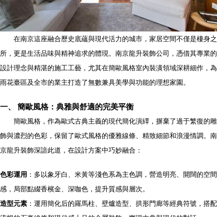
在南京這座融合歷史底蘊與現代活力的城市，家居空間不僅是棲身之
所，更是生活品味與精神追求的體現。南京龍升裝飾公司，憑借其專業的
設計理念與精湛的施工工藝，尤其在簡歐風格室內裝潢領域深耕細作，為
雨花臺區及全市的業主打造了無數兼具美學與功能的理想家園。
一、 簡歐風格：典雅與舒適的完美平衡
簡歐風格，作為歐式古典主義的現代簡化演繹，摒棄了過于繁復的雕
飾與濃烈的色彩，保留了歐式風格的優雅線條、精致細節和浪漫情調。南
京龍升裝飾深諳此道，在設計方案中巧妙融合：
色彩運用
：多以象牙白、米黃等淺色系為主色調，營造明亮、開闊的空間
感，局部點綴香檳金、深咖色，提升質感與層次。
造型元素
：運用簡化后的羅馬柱、壁爐造型、拱形門廊等經典符號，搭配