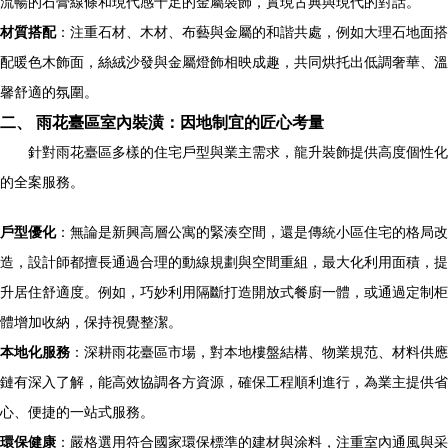
流暢的石膏線條和現代感十足的金屬裝飾，實現古典與現代的對話。
材質搭配
：注重石材、木材、布藝與金屬的和諧共處，例如大理石地面搭
配暖色木飾面，絲絨沙發與金屬燈飾相映成趣，共同烘托出低調奢華、溫
馨舒適的氛圍。
二、 雨花臺區室內裝潢：因地制宜的匠心考量
針對雨花臺區多樣的住宅戶型與業主需求，龍升裝飾提供高度個性化
的全案服務。
戶型優化
：無論是新興高層公寓的緊湊空間，還是傳統小區住宅的格局改
造，設計師都擅長通過合理的動線規劃與空間重組，最大化利用面積，提
升居住舒適度。例如，巧妙利用隔斷打造開放式餐廚一體，或通過定制柜
體增加收納，保持視覺整潔。
本地化服務
：深耕雨花臺區市場，對本地樓盤結構、物業規范、材料供應
鏈有深入了解，能高效協調各方資源，確保工程順利進行，為業主提供省
心、便捷的一站式服務。
環保健康
：嚴格選用符合國家環保標準的建材與涂料，注重室內通風與采