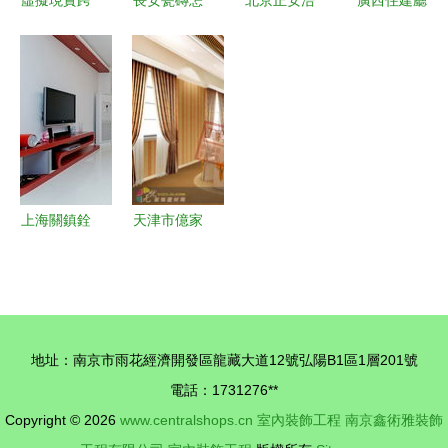
虛擬現實跨
長安瓷磚怎
北京正安浩
廣西住建廳
界賦能 VR
么樣？從性
建門窗 匠
明確 交付
技術在室內
能、設計到
心鍛造品
全裝修住宅
裝飾工程中
性價比全方
質，室內裝
應與樣板房
的應用與前
位解讀室內
飾工程典范
標準一致，
景
裝飾應用
室內裝飾工
程須達標
上海關鎮銓
天津市億家
建筑裝潢設
恒泰建筑裝
計 從“藍鉆
飾工程作品
工程”到全
賞析 家居
場景空間藝
設計圖庫中
地址：南京市雨花經濟開發區龍藏大道12號弘陽B1區1層201號
術
的匠心之作
電話：1731276**
Copyright © 2026
www.centralshops.cn
室內裝飾工程
南京鑫術雅裝飾